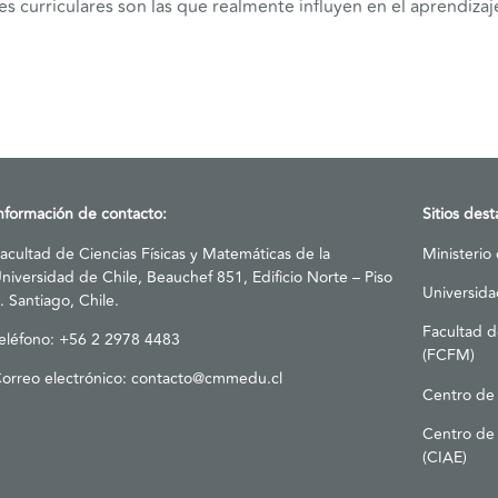
les curriculares son las que realmente influyen en el aprendizaj
nformación de contacto:
Sitios des
acultad de Ciencias Físicas y Matemáticas de la
Ministerio
niversidad de Chile, Beauchef 851, Edificio Norte – Piso
Universida
. Santiago, Chile.
Facultad d
eléfono: +56 2 2978 4483
(FCFM)
orreo electrónico:
contacto@cmmedu.cl
Centro de
Centro de 
(CIAE)