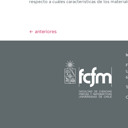
respecto a cuáles características de los materia
←
anteriores
I
F
U
6
T
C